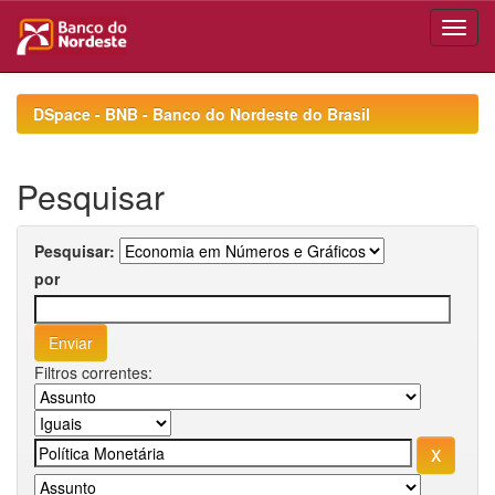
Skip
navigation
DSpace - BNB - Banco do Nordeste do Brasil
Pesquisar
Pesquisar:
por
Filtros correntes: