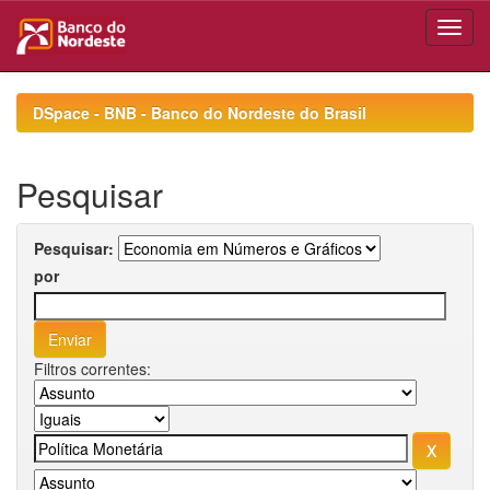
Skip
navigation
DSpace - BNB - Banco do Nordeste do Brasil
Pesquisar
Pesquisar:
por
Filtros correntes: