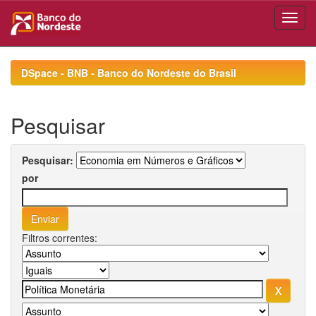
Skip
navigation
DSpace - BNB - Banco do Nordeste do Brasil
Pesquisar
Pesquisar:
por
Filtros correntes: