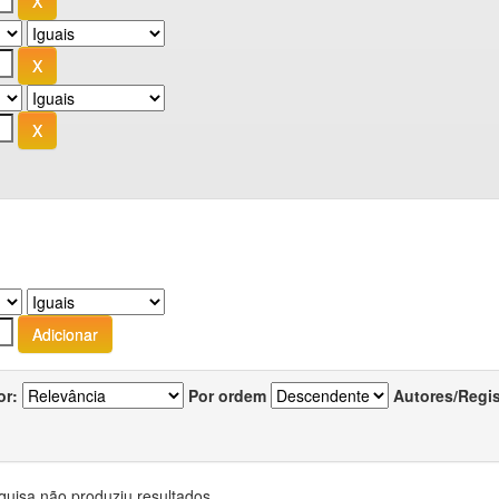
or:
Por ordem
Autores/Regi
quisa não produziu resultados.