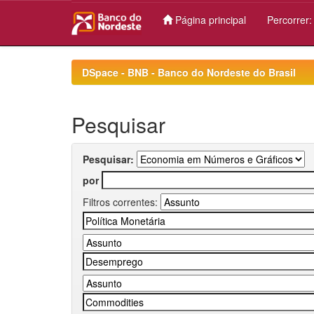
Página principal
Percorrer
Skip
navigation
DSpace - BNB - Banco do Nordeste do Brasil
Pesquisar
Pesquisar:
por
Filtros correntes: