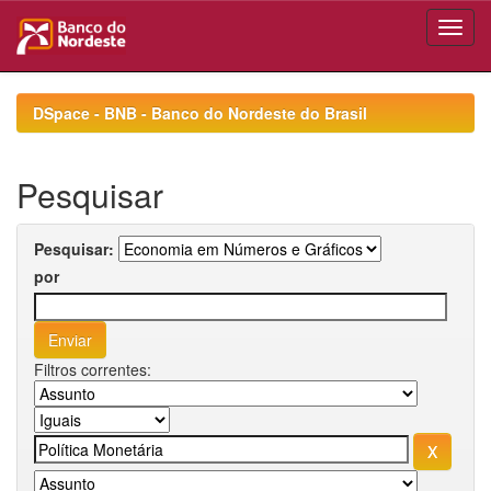
Skip
navigation
DSpace - BNB - Banco do Nordeste do Brasil
Pesquisar
Pesquisar:
por
Filtros correntes: