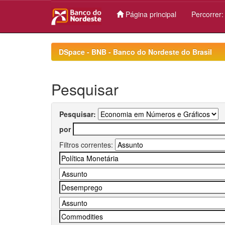
Página principal
Percorrer
Skip
navigation
DSpace - BNB - Banco do Nordeste do Brasil
Pesquisar
Pesquisar:
por
Filtros correntes: