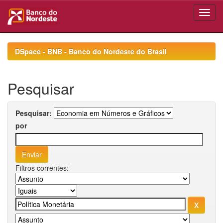
Skip
navigation
DSpace - BNB - Banco do Nordeste do Brasil
Pesquisar
Pesquisar:
por
Filtros correntes: