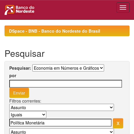
Skip
navigation
DSpace - BNB - Banco do Nordeste do Brasil
Pesquisar
Pesquisar:
por
Filtros correntes: