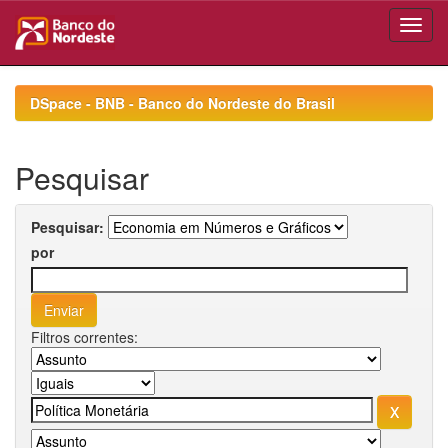
Skip
navigation
DSpace - BNB - Banco do Nordeste do Brasil
Pesquisar
Pesquisar:
por
Filtros correntes: