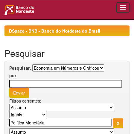
Skip
navigation
DSpace - BNB - Banco do Nordeste do Brasil
Pesquisar
Pesquisar:
por
Filtros correntes: