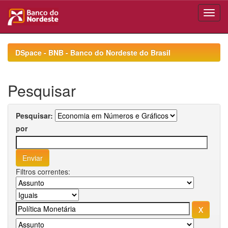
Skip
navigation
DSpace - BNB - Banco do Nordeste do Brasil
Pesquisar
Pesquisar:
por
Filtros correntes: