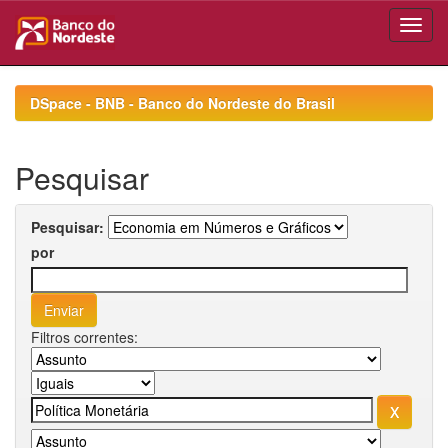
Skip
navigation
DSpace - BNB - Banco do Nordeste do Brasil
Pesquisar
Pesquisar:
por
Filtros correntes: