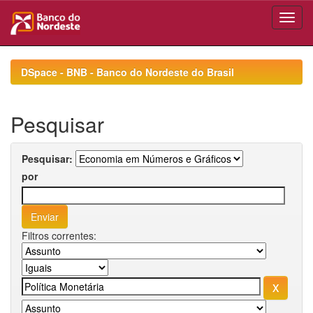
Skip
navigation
DSpace - BNB - Banco do Nordeste do Brasil
Pesquisar
Pesquisar:
por
Filtros correntes: