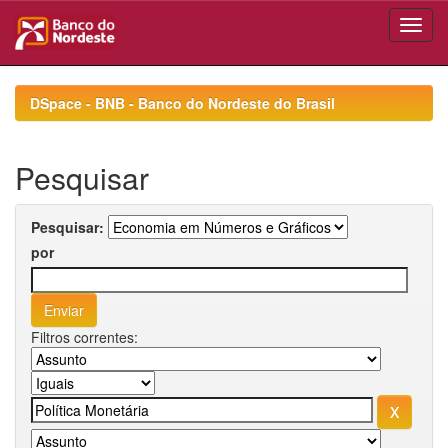
Skip
navigation
DSpace - BNB - Banco do Nordeste do Brasil
Pesquisar
Pesquisar:
por
Filtros correntes: