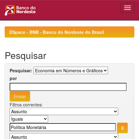
Skip
navigation
DSpace - BNB - Banco do Nordeste do Brasil
Pesquisar
Pesquisar:
por
Filtros correntes: