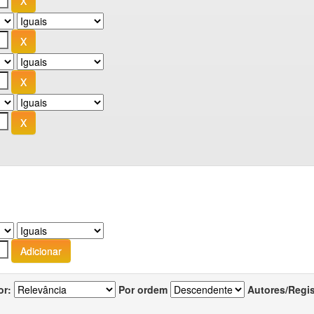
or:
Por ordem
Autores/Regi