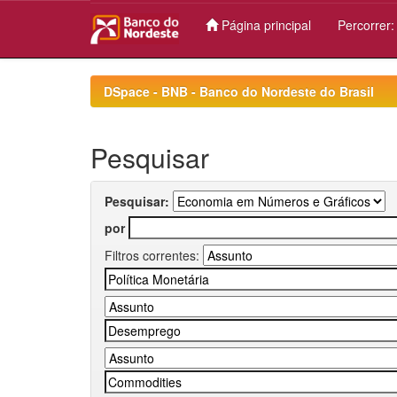
Página principal
Percorrer
Skip
navigation
DSpace - BNB - Banco do Nordeste do Brasil
Pesquisar
Pesquisar:
por
Filtros correntes: