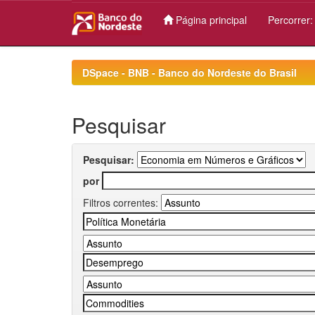
Página principal
Percorrer
Skip
navigation
DSpace - BNB - Banco do Nordeste do Brasil
Pesquisar
Pesquisar:
por
Filtros correntes: