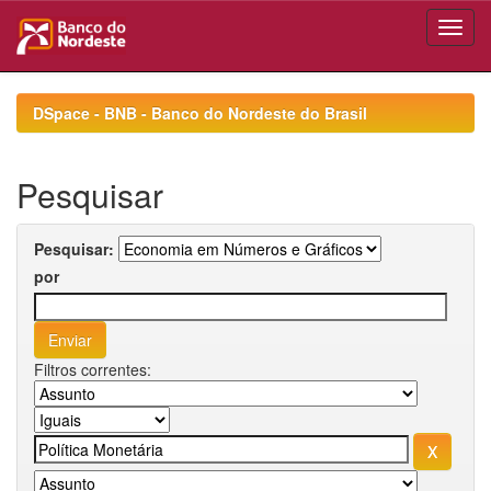
Skip
navigation
DSpace - BNB - Banco do Nordeste do Brasil
Pesquisar
Pesquisar:
por
Filtros correntes: