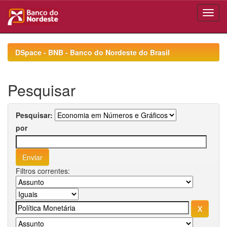
Skip
navigation
DSpace - BNB - Banco do Nordeste do Brasil
Pesquisar
Pesquisar:
por
Filtros correntes: