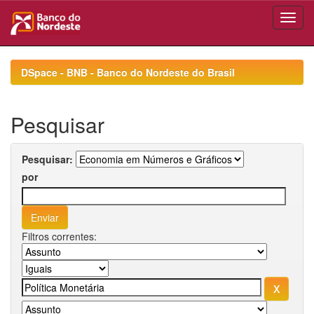
Skip
navigation
DSpace - BNB - Banco do Nordeste do Brasil
Pesquisar
Pesquisar:
por
Filtros correntes: