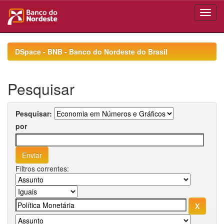
Skip
navigation
DSpace - BNB - Banco do Nordeste do Brasil
Pesquisar
Pesquisar:
por
Filtros correntes: