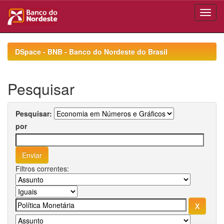
Skip
navigation
DSpace - BNB - Banco do Nordeste do Brasil
Pesquisar
Pesquisar:
por
Filtros correntes: