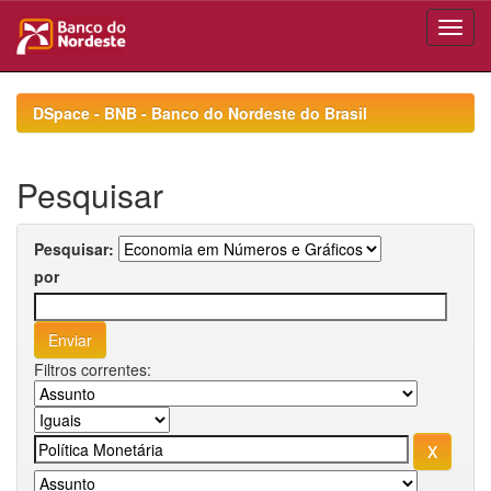
Skip
navigation
DSpace - BNB - Banco do Nordeste do Brasil
Pesquisar
Pesquisar:
por
Filtros correntes: