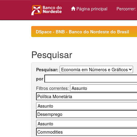
Página principal
Percorrer
Skip
navigation
DSpace - BNB - Banco do Nordeste do Brasil
Pesquisar
Pesquisar:
por
Filtros correntes: