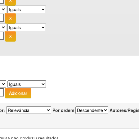
or:
Por ordem
Autores/Regi
quisa não produziu resultados.