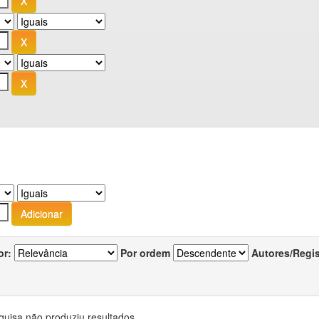
or:
Por ordem
Autores/Regi
quisa não produziu resultados.