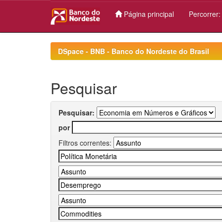
Página principal
Percorrer
Skip
navigation
DSpace - BNB - Banco do Nordeste do Brasil
Pesquisar
Pesquisar:
por
Filtros correntes: