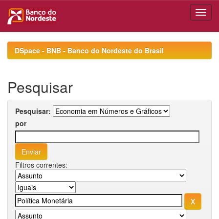
Skip
navigation
DSpace - BNB - Banco do Nordeste do Brasil
Pesquisar
Pesquisar:
por
Filtros correntes: