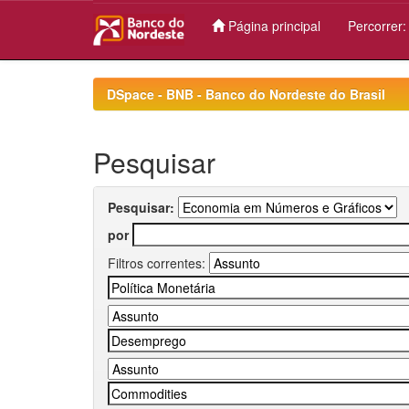
Página principal
Percorrer
Skip
navigation
DSpace - BNB - Banco do Nordeste do Brasil
Pesquisar
Pesquisar:
por
Filtros correntes: