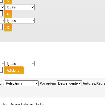
or:
Por ordem
Autores/Regi
quisa não produziu resultados.