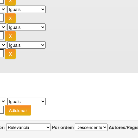
or:
Por ordem
Autores/Regi