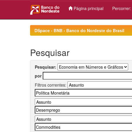
Página principal
Percorrer
Skip
navigation
DSpace - BNB - Banco do Nordeste do Brasil
Pesquisar
Pesquisar:
por
Filtros correntes: