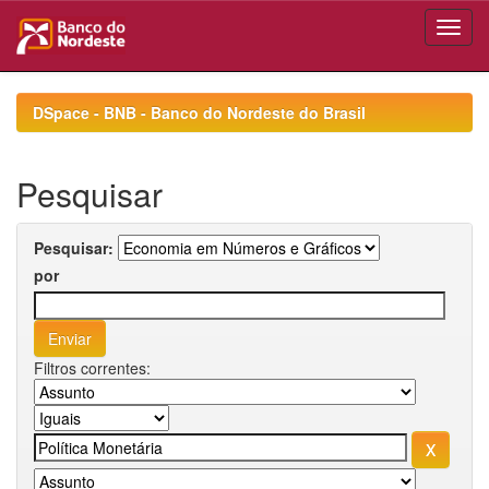
Skip
navigation
DSpace - BNB - Banco do Nordeste do Brasil
Pesquisar
Pesquisar:
por
Filtros correntes: