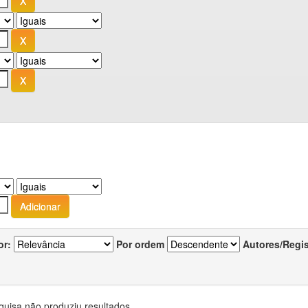
or:
Por ordem
Autores/Regi
quisa não produziu resultados.