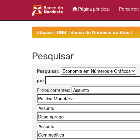
Página principal
Percorrer
Skip
navigation
DSpace - BNB - Banco do Nordeste do Brasil
Pesquisar
Pesquisar:
por
Filtros correntes: