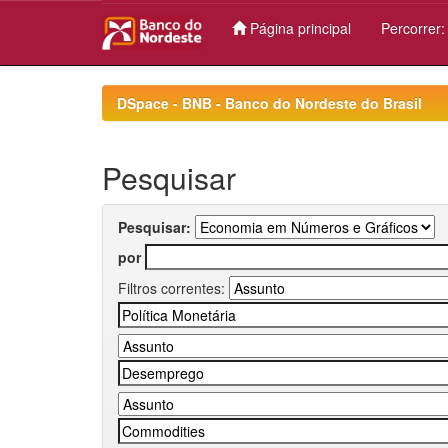
Página principal
Percorrer
Skip
navigation
DSpace - BNB - Banco do Nordeste do Brasil
Pesquisar
Pesquisar:
por
Filtros correntes: