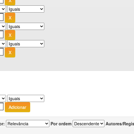
or:
Por ordem
Autores/Regi