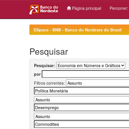
Página principal
Percorrer
Skip
navigation
DSpace - BNB - Banco do Nordeste do Brasil
Pesquisar
Pesquisar:
por
Filtros correntes: