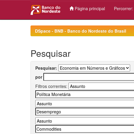
Página principal
Percorrer
Skip
navigation
DSpace - BNB - Banco do Nordeste do Brasil
Pesquisar
Pesquisar:
por
Filtros correntes: