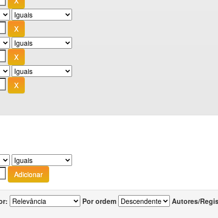
or:
Por ordem
Autores/Regi