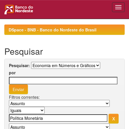
Skip
navigation
DSpace - BNB - Banco do Nordeste do Brasil
Pesquisar
Pesquisar:
por
Filtros correntes: