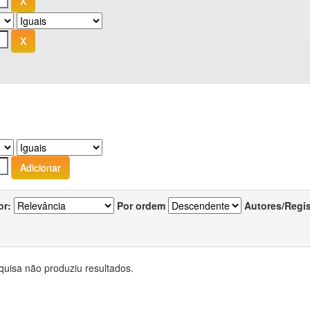
or:
Por ordem
Autores/Regi
quisa não produziu resultados.