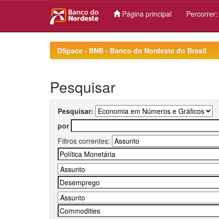
Página principal
Percorrer
Skip
navigation
DSpace - BNB - Banco do Nordeste do Brasil
Pesquisar
Pesquisar:
por
Filtros correntes: