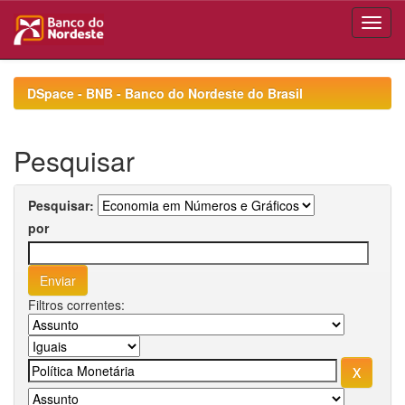
Skip
navigation
DSpace - BNB - Banco do Nordeste do Brasil
Pesquisar
Pesquisar:
por
Filtros correntes: