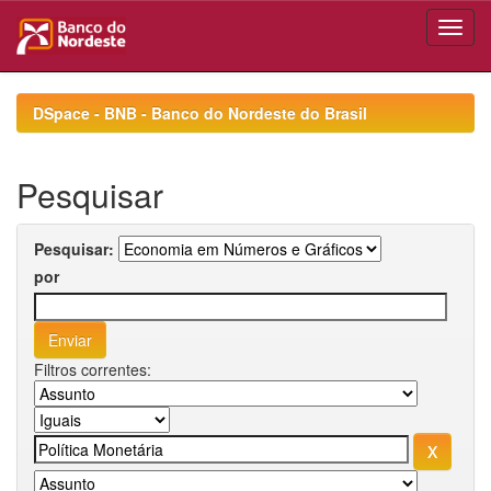
Skip
navigation
DSpace - BNB - Banco do Nordeste do Brasil
Pesquisar
Pesquisar:
por
Filtros correntes: