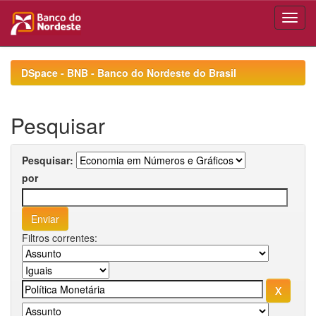
Skip
navigation
DSpace - BNB - Banco do Nordeste do Brasil
Pesquisar
Pesquisar:
por
Filtros correntes: