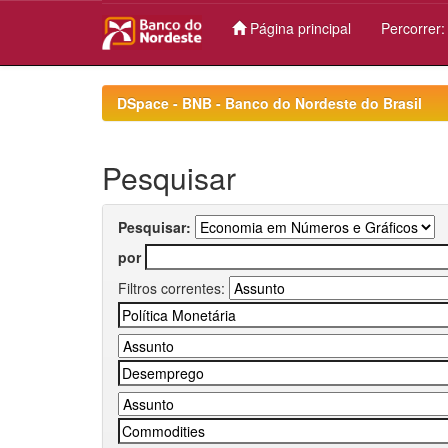
Página principal
Percorrer
Skip
navigation
DSpace - BNB - Banco do Nordeste do Brasil
Pesquisar
Pesquisar:
por
Filtros correntes: