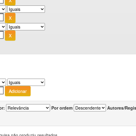
or:
Por ordem
Autores/Regi
quisa não produziu resultados.