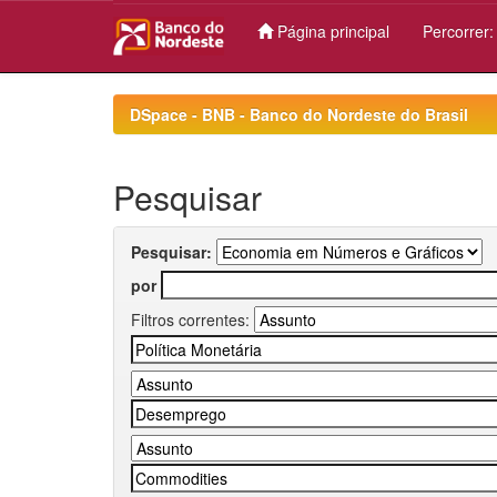
Página principal
Percorrer
Skip
navigation
DSpace - BNB - Banco do Nordeste do Brasil
Pesquisar
Pesquisar:
por
Filtros correntes: