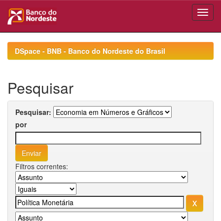
Skip
navigation
DSpace - BNB - Banco do Nordeste do Brasil
Pesquisar
Pesquisar:
por
Filtros correntes: