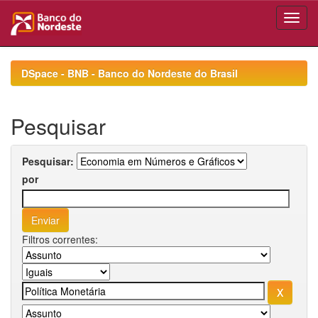
Skip
navigation
DSpace - BNB - Banco do Nordeste do Brasil
Pesquisar
Pesquisar:
por
Filtros correntes: