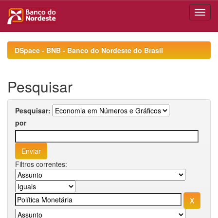
Skip
navigation
DSpace - BNB - Banco do Nordeste do Brasil
Pesquisar
Pesquisar:
por
Filtros correntes: