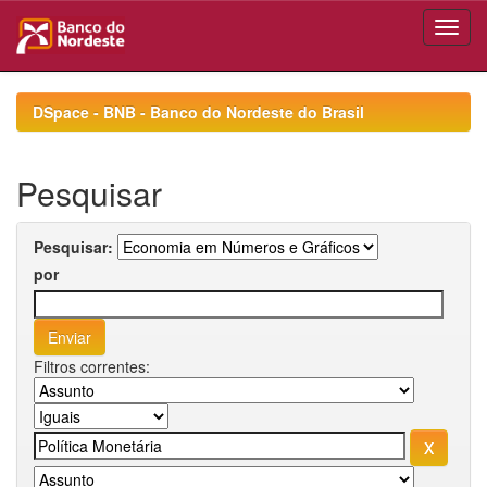
Skip
navigation
DSpace - BNB - Banco do Nordeste do Brasil
Pesquisar
Pesquisar:
por
Filtros correntes: