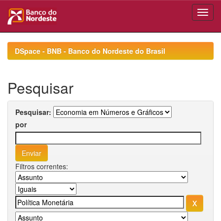
Skip
navigation
DSpace - BNB - Banco do Nordeste do Brasil
Pesquisar
Pesquisar:
por
Filtros correntes: