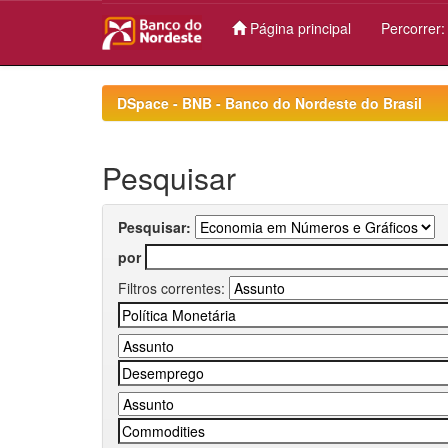
Página principal
Percorrer
Skip
navigation
DSpace - BNB - Banco do Nordeste do Brasil
Pesquisar
Pesquisar:
por
Filtros correntes: