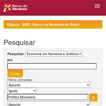
Skip
navigation
DSpace - BNB - Banco do Nordeste do Brasil
Pesquisar
Pesquisar:
por
Filtros correntes: