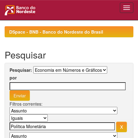
Skip
navigation
DSpace - BNB - Banco do Nordeste do Brasil
Pesquisar
Pesquisar:
por
Filtros correntes: