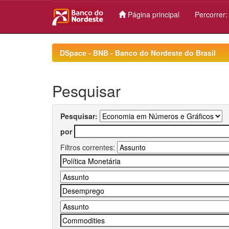
Página principal
Percorrer
Skip
navigation
DSpace - BNB - Banco do Nordeste do Brasil
Pesquisar
Pesquisar:
por
Filtros correntes: