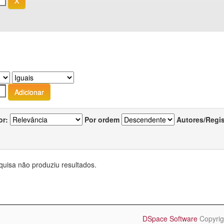
or:
Por ordem
Autores/Regi
quisa não produziu resultados.
DSpace Software
Copyrig