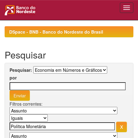
Skip
navigation
DSpace - BNB - Banco do Nordeste do Brasil
Pesquisar
Pesquisar:
por
Filtros correntes: